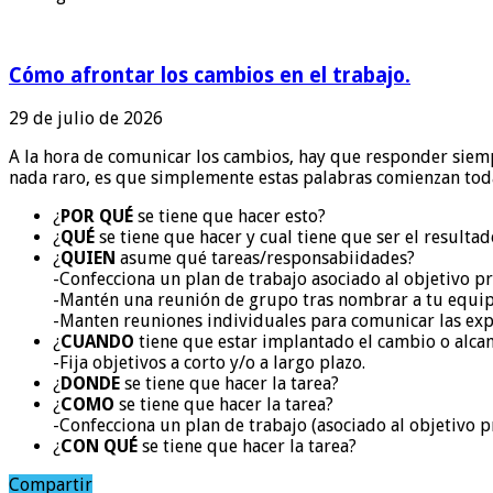
Cómo afrontar los cambios en el trabajo.
29 de julio de 2026
A la hora de comunicar los cambios, hay que responder siemp
nada raro, es que simplemente estas palabras comienzan toda
¿
POR QUÉ
se tiene que hacer esto?
¿
QUÉ
se tiene que hacer y cual tiene que ser el resulta
¿
QUIEN
asume qué tareas/responsabiidades?
-Confecciona un plan de trabajo asociado al objetivo pr
-Mantén una reunión de grupo tras nombrar a tu equipo
-Manten reuniones individuales para comunicar las exp
¿
CUANDO
tiene que estar implantado el cambio o alcan
-Fija objetivos a corto y/o a largo plazo.
¿
DONDE
se tiene que hacer la tarea?
¿
COMO
se tiene que hacer la tarea?
-Confecciona un plan de trabajo (asociado al objetivo pr
¿
CON QUÉ
se tiene que hacer la tarea?
Compartir