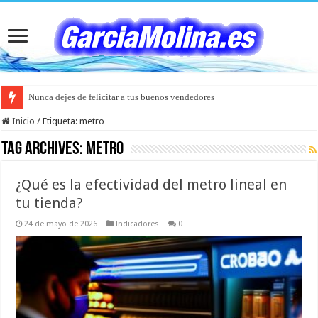
Nunca dejes de felicitar a tus buenos vendedores
Inicio
/
Etiqueta:
metro
Tag Archives:
metro
¿Qué es la efectividad del metro lineal en
tu tienda?
24 de mayo de 2026
Indicadores
0