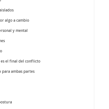
aislados
or algo a cambio
rsonal y mental
nes
ro
s el final del conflicto
o para ambas partes
postura