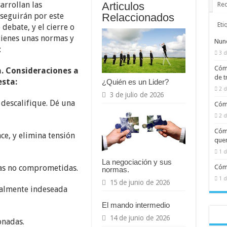
arrollan las
Articulos
Rec
 seguirán por este
Relaccionados
Eti
debate, y el cierre o
tienes unas normas y
Nunc
:
3 d
Cómo
. Consideraciones a
de t
esta:
¿Quién es un Lider?
2 d
3 de julio de 2026
 descalifique. Dé una
Cómo
2 d
Cómo
e, y elimina tensión
quem
1 d
La negociación y sus
vas no comprometidas.
Cómo
normas.
1 d
15 de junio de 2026
talmente indeseada
El mando intermedio
14 de junio de 2026
onadas.