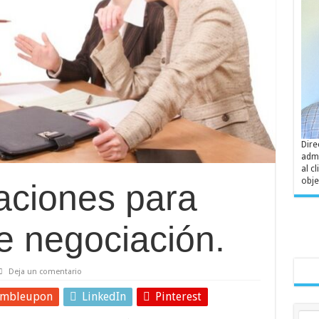
Dire
admi
al c
obje
ciones para
e negociación.
Deja un comentario
umbleupon
LinkedIn
Pinterest