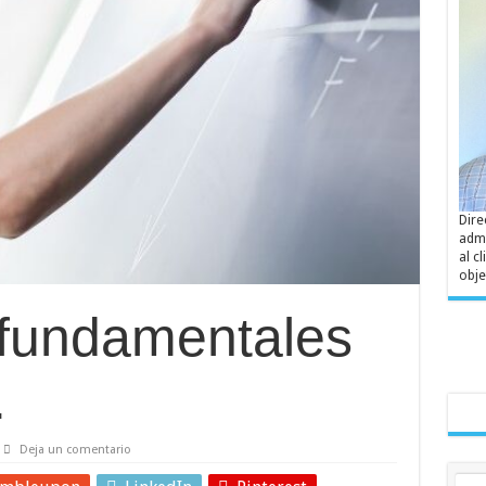
Dire
admi
al c
obje
 fundamentales
.
Deja un comentario