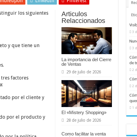
umbleupon
LinkedIn
Pinterest
Rec
tinguir los siguientes
Articulos
Eti
Relaccionados
Visi
3 d
Nunc
eto y que tiene un
3 d
Cómo
La importancia del Cierre
de t
de Ventas
s.
2 d
29 de julio de 2026
tres factores
Cómo
a:
2 d
Cómo
tado por el cliente y
quem
1 d
El «Mistery Shopping»
do por el producto y
28 de julio de 2026
Como facilitar la venta
o por la política