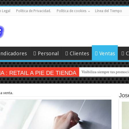
o Legal
Política de Privacidad.
Política de cookies
Línea del Tiempo
Indicadores
Personal
Clientes
Ventas
C
: RETAIL A PIE DE TIENDA
Visibiliza siempre tus promoci
a venta.
Jos