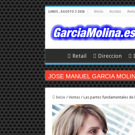
Inicio
Acceso
Avis
LUNES , AGOSTO 3 2026
Retail
Direccion
JOSE MANUEL GARCIA MOLINA 
Inicio
/
Ventas
/
Las partes fundamentales de l