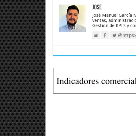
Jose
José Manuel García M
ventas, administració
Gestión de KPI's y c
@https:/