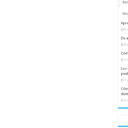
Rec
Eti
Apre
8 
De a
8 
Cómo
7 
Los 
pueb
7 
Cómo
dent
6 